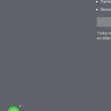
Parte
Remo
Todos l
en dóla
*