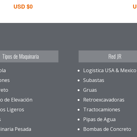
USD $0
U
Tipos de Maquinaria
Red JR
ola
Logistica USA & Mexico
ones
Subastas
reto
Gruas
o de Elevación
Retroexcavadoras
os Ligeros
Tractocamiones
s
Pipas de Agua
inaria Pesada
Bombas de Concreto