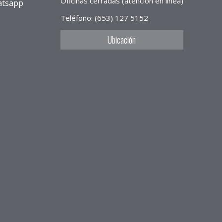
Oficinas cerradas (atención en línea)
atsapp
Teléfono: (653) 127 5152
Ubicación