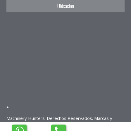
Ubicación
*
Machinery Hunters. Derechos Reservados. Marcas y
distintivos pertenecen a sus respectivas marcas
propietarias. Diseño Web.