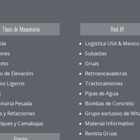
Tipos de Maquinaria
Red JR
ola
Logistica USA & Mexico
ones
Subastas
reto
Gruas
o de Elevación
Retroexcavadoras
os Ligeros
Tractocamiones
s
Pipas de Agua
inaria Pesada
Bombas de Concreto
s y Refacciones
Grupo exclusivo de Wh
lques y Camabajas
Material Informativo
Revista Gruas
Precios